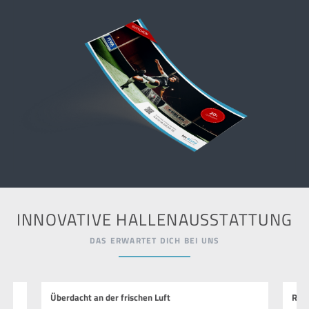
INNOVATIVE HALLENAUSSTATTUNG
DAS ERWARTET DICH BEI UNS
Überdacht an der frischen Luft
Run