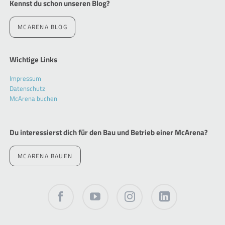
Kennst du schon unseren Blog?
MCARENA BLOG
Wichtige Links
Navigation
Impressum
überspringen
Datenschutz
McArena buchen
Du interessierst dich für den Bau und Betrieb einer McArena?
MCARENA BAUEN
Facebook
Twitter
Instagram
LinkedIn