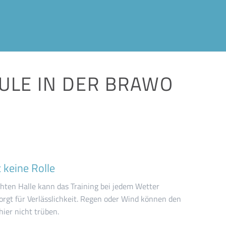
LE IN DER BRAWO M
 keine Rolle
hten Halle kann das Training bei jedem Wetter
orgt für Verlässlichkeit. Regen oder Wind können den
ier nicht trüben.