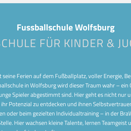
Bocholt
Buchholz
Geislingen
Gerstette
bach
Herrenberg
Ilshofen
Fussballschule Wolfsburg
Nagold
Neuss
CHULE FÜR KINDER & JU
Ravensburg
Schorndor
Stralsund
Stuttgart-
Wolfsberg
Wölmerse
ngt seine Ferien auf dem Fußballplatz, voller Energie,
ßballschule in Wolfsburg wird dieser Traum wahr – ei
 junge Spieler abgestimmt sind. Hier geht es nicht nur
n, ihr Potenzial zu entdecken und ihnen Selbstvertrau
n oder beim gezielten Individualtraining – in der B
Stelle. Hier wachsen kleine Talente, lernen Teamgeist