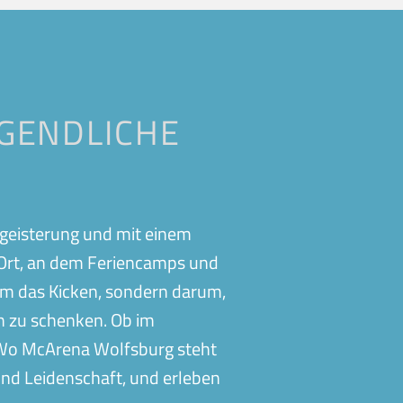
Eislingen
Bubble Soccer
n
Gifhorn
Fitness
Kirchheim-Teck-Jesingen
Betriebssport
Oberweikertshofen
GENDLICHE
Events
f
Schwabmünchen
Fußballschule
Vaihingen
Treuchtlingen
Vereinsangebote
n
Wolfsburg
 Begeisterung und mit einem
Gutscheine
n Ort, an dem Feriencamps und
Abos
 um das Kicken, sondern darum,
en zu schenken. Ob im
raWo McArena Wolfsburg steht
 und Leidenschaft, und erleben