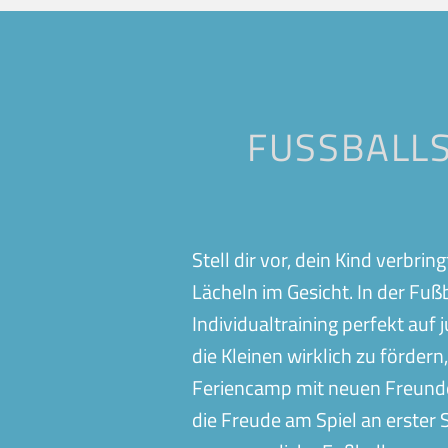
Balingen
Bamberg
Ergenzingen
Esslingen
Heddesheim
Heidelberg-Rohr
Krefeld
Loffenau
FUSSBALLS
Oeffingen
Peine
Simmern
Stadtallendorf
Wadgassen
Wehringen
Stell dir vor, dein Kind verbri
Lächeln im Gesicht. In der Fu
Individualtraining perfekt auf
die Kleinen wirklich zu förder
Feriencamp mit neuen Freunde
die Freude am Spiel an erster 