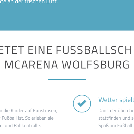
 an der frischen Luft.
IETET EINE FUSSBALLSCHU
CARENA WOLFSBURG
Wetter spielt
n die Kinder auf Kunstrasen,
Dank der überdac
 Fußball ist. So erleben sie
stattfinden und s
l und Ballkontrolle.
Spaß am Fußball h