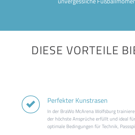
unvergessliche Fußballmomente
DIESE VORTEILE B
Perfekter Kunstrasen
In der BraWo McArena Wolfsburg trainiere
der höchste Ansprüche erfüllt und ideal für
optimale Bedingungen für Technik, Passspie