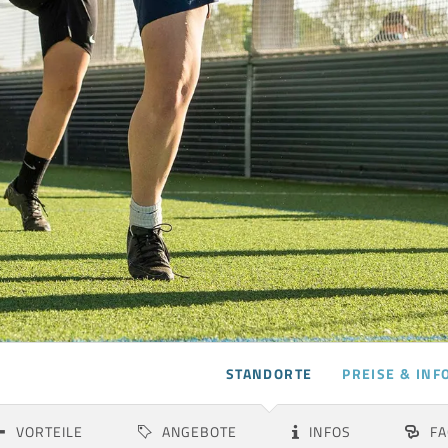
STANDORTE
PREISE & INF
Albstadt
Aspach
VORTEILE
ANGEBOTE
INFOS
FA