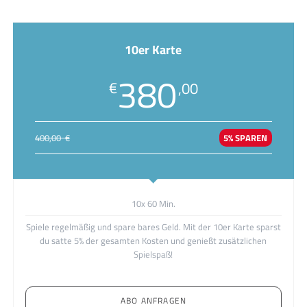
10er Karte
380
€
,00
400,00 €
5% SPAREN
10x 60 Min.
Spiele regelmäßig und spare bares Geld. Mit der 10er Karte sparst
du satte 5% der gesamten Kosten und genießt zusätzlichen
Spielspaß!
ABO ANFRAGEN