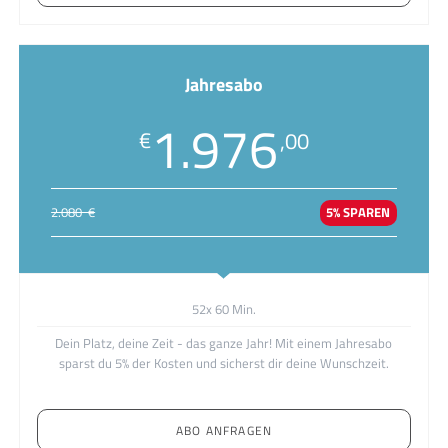
Jahresabo
1.976
€
,00
2.080 €
5% SPAREN
52x 60 Min.
Dein Platz, deine Zeit - das ganze Jahr! Mit einem Jahresabo
sparst du 5% der Kosten und sicherst dir deine Wunschzeit.
ABO ANFRAGEN