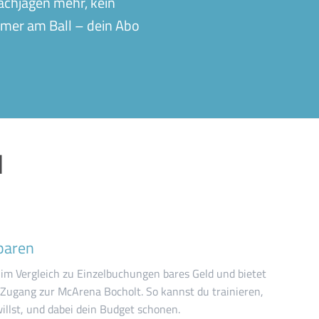
nachjagen mehr, kein
mmer am Ball – dein Abo
N
paren
 im Vergleich zu Einzelbuchungen bares Geld und bietet
 Zugang zur McArena Bocholt. So kannst du trainieren,
llst, und dabei dein Budget schonen.