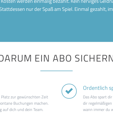
Die Kosten werden einmalig bezahlt. Kein nerviges Geld
tattdessen nur der Spaß am Spiel. Einmal gezahlt, i
DARUM EIN ABO SICHER
Ordentlich s
 Platz zur gewünschten Zeit
Das Abo spart dir
spontane Buchungen machen.
dir regelmäßigen
g auf dich und dein Team.
wann immer du wi