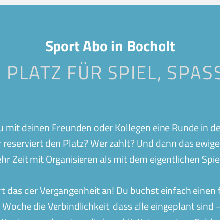
Bocholt
Buchholz
Geislingen
Gerstette
bach
Herrenberg
Ilshofen
Sport Abo in Bocholt
Nagold
Neuss
 PLATZ FÜR SPIEL, SPASS
Ravensburg
Schorndor
Stralsund
Stuttgart-
Wolfsberg
Wölmerse
 du mit deinen Freunden oder Kollegen eine Runde in de
r reserviert den Platz? Wer zahlt? Und dann das ewig
 Zeit mit Organisieren als mit dem eigentlichen Spie
das der Vergangenheit an! Du buchst einfach einen fe
 Woche die Verbindlichkeit, dass alle eingeplant sind