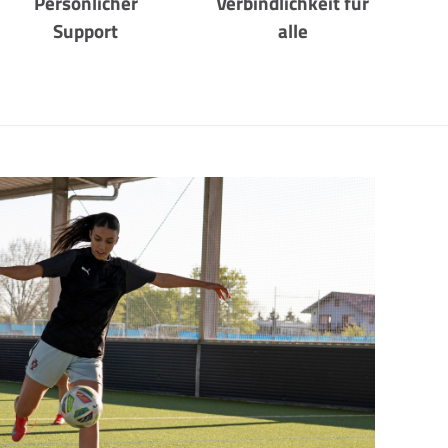
Persönlicher
Verbindlichkeit für
Support
alle