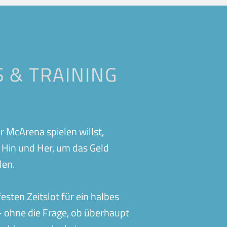
Eislingen
Bubble Soccer
n
Gifhorn
Fitness
Kirchheim-Teck-Jesingen
Betriebssport
Oberweikertshofen
 & TRAINING
Events
f
Schwabmünchen
Fußballschule
Vaihingen
Treuchtlingen
Vereinsangebote
n
Wolfsburg
r McArena spielen willst,
Gutscheine
e Hin und Her, um das Geld
Abos
len.
sten Zeitslot für ein halbes
 – ohne die Frage, ob überhaupt