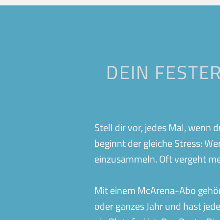
Balingen
Bamberg
Ergenzingen
Esslingen
Heddesheim
Heidelberg-Rohr
Krefeld
Loffenau
DEIN FESTER
Oeffingen
Peine
Simmern
Stadtallendorf
Wadgassen
Wehringen
Stell dir vor, jedes Mal, wenn
beginnt der gleiche Stress: We
einzusammeln. Oft vergeht mehr
Mit einem McArena-Abo gehört 
oder ganzes Jahr und hast jede