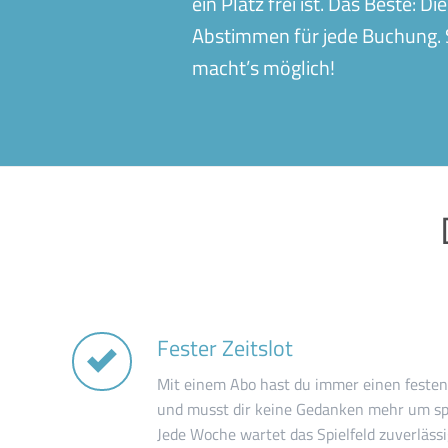
ein Platz frei ist. Das Beste: 
Abstimmen für jede Buchung. S
macht’s möglich!
Fester Zeitslot
Mit einem Abo hast du immer einen festen
und musst dir keine Gedanken mehr um 
Jede Woche wartet das Spielfeld zuverlässi