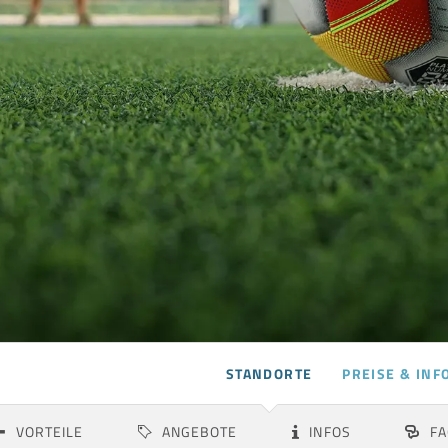
STANDORTE
PREISE & INF
Albstadt
Aspach
VORTEILE
ANGEBOTE
INFOS
FA