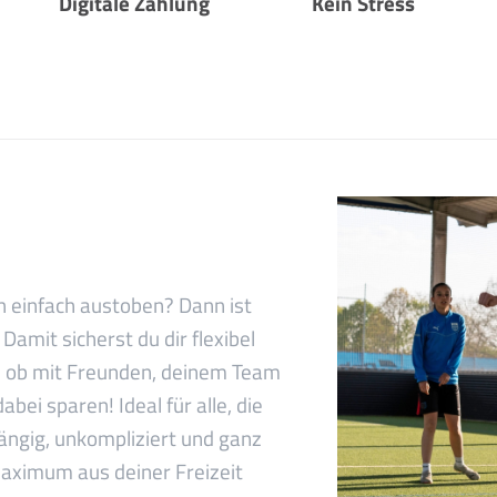
Digitale Zahlung
Kein Stress
ch einfach austoben? Dann ist
Damit sicherst du dir flexibel
l ob mit Freunden, deinem Team
abei sparen! Ideal für alle, die
ängig, unkompliziert und ganz
 Maximum aus deiner Freizeit