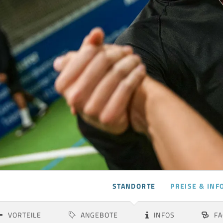
STANDORTE
PREISE & INF
Albstadt
Aspach
VORTEILE
ANGEBOTE
INFOS
FA