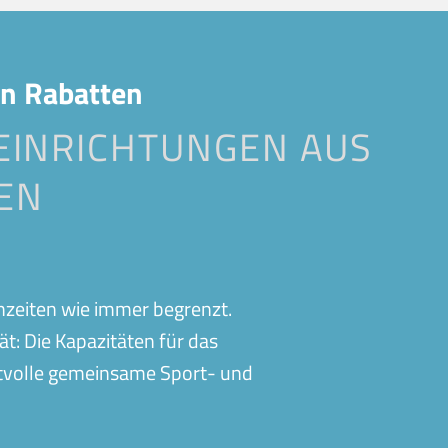
Eislingen
Bubble Soccer
n
Gifhorn
Fitness
Kirchheim-Teck-Jesingen
en Rabatten
Betriebssport
Oberweikertshofen
 EINRICHTUNGEN AUS
Events
f
Schwabmünchen
EN
Fußballschule
Vaihingen
Treuchtlingen
Vereinsangebote
n
Wolfsburg
Gutscheine
lenzeiten wie immer begrenzt.
Abos
ät: Die Kapazitäten für das
rtvolle gemeinsame Sport- und