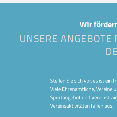
Balingen
Bamberg
Ergenzingen
Esslingen
Heddesheim
Heidelberg-Rohr
Wir förder
Krefeld
Loffenau
UNSERE ANGEBOTE F
Oeffingen
Peine
D
Simmern
Stadtallendorf
Wadgassen
Wehringen
Stellen Sie sich vor, es ist ein
Viele Ehrenamtliche, Vereine u
Sportangebot und Vereinstrai
Vereinsaktivitäten fallen aus.