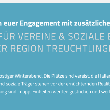
Bocholt
Buchholz
Geislingen
Gerstette
bach
Herrenberg
Ilshofen
n euer Engagement mit zusätzlich
Nagold
Neuss
ÜR VEREINE & SOZIALE
Ravensburg
Schorndor
ER REGION TREUCHTLING
Stralsund
Stuttgart-
Wolfsberg
Wölmerse
 frostiger Winterabend. Die Plätze sind vereist, die Hal
nd soziale Träger stehen vor der ernüchternden Realit
ning sind knapp, Einheiten werden gestrichen und we