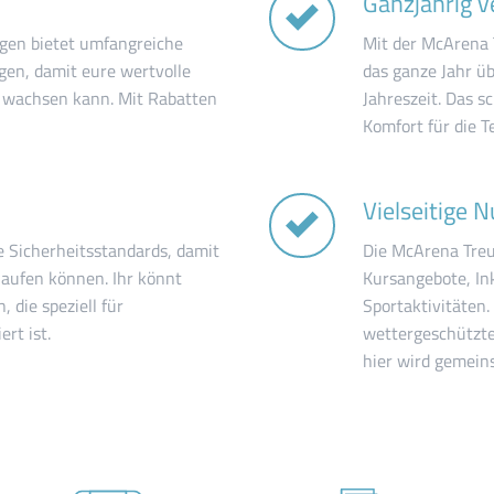
Ganzjährig v
ngen bietet umfangreiche
Mit der McArena 
ngen, damit eure wertvolle
das ganze Jahr ü
r wachsen kann. Mit Rabatten
Jahreszeit. Das s
Komfort für die T
Vielseitige 
e Sicherheitsstandards, damit
Die McArena Treu
laufen können. Ihr könnt
Kursangebote, In
 die speziell für
Sportaktivitäten
rt ist.
wettergeschützte
hier wird gemein