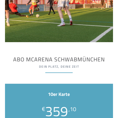
ABO MCARENA SCHWABMÜNCHEN
DEIN PLATZ, DEINE ZEIT
10er Karte
359
€
,10