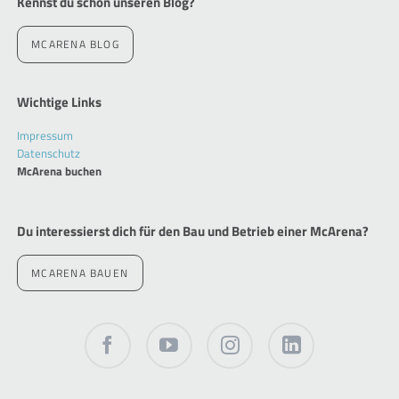
Kennst du schon unseren Blog?
MCARENA BLOG
Wichtige Links
Navigation
Impressum
überspringen
Datenschutz
McArena buchen
Du interessierst dich für den Bau und Betrieb einer McArena?
MCARENA BAUEN
Facebook
Twitter
Instagram
LinkedIn