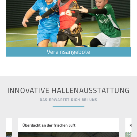
INNOVATIVE HALLENAUSSTATTUNG
DAS ERWARTET DICH BEI UNS
Überdacht an der frischen Luft
Run