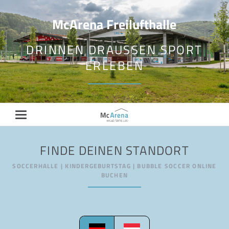
McArena Freilufthalle
DRINNEN DRAUSSEN SPORT E
RLEBEN
FINDE DEINEN STANDORT
SOCCERHALLE | KINDERGEBURTSTAG | BUBBLE SOCCER ONLINE
BUCHEN