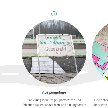
1
Ausgangslage
Sanierungsbedürftige Sportstätten und
Eine abte
fehlende Hallenkapazitäten sind ein Engpass in
oder eine