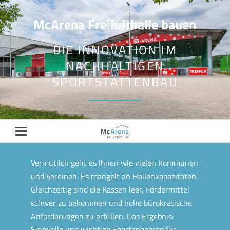
McArena Freilufthalle bauen
DIE INNOVATION IM
NACHHALTIGEN
SPORTSTÄTTENBAU
Vermutlich geht es Ihnen wie vielen Kommunen
und Vereinen: Es mangelt an Hallenkapazitäten.
Gleichzeitig sind die Kassen leer, Fördermittel
schwer zu bekommen und hohe bürokratische
Anforderungen zu erfüllen. Das Ergebnis:
Sinnvolle und wichtige Sportangebote für