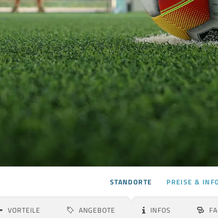
STANDORTE
PREISE & INF
Albstadt
Aspach
VORTEILE
ANGEBOTE
INFOS
FA