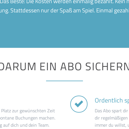
t. Das Beste: Die Kosten werden einmalig bezahlt. Kein
ng. Stattdessen nur der Spaß am Spiel. Einmal gezah
DARUM EIN ABO SICHER
Ordentlich s
 Platz zur gewünschten Zeit
Das Abo spart dir
spontane Buchungen machen.
dir regelmäßigen
g auf dich und dein Team.
immer du willst,