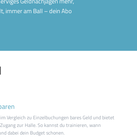
 nerviges Geldnachjagen mehr,
lt, immer am Ball – dein Abo
N
paren
 im Vergleich zu Einzelbuchungen bares Geld und bietet
 Zugang zur Halle. So kannst du trainieren, wann
 und dabei dein Budget schonen.