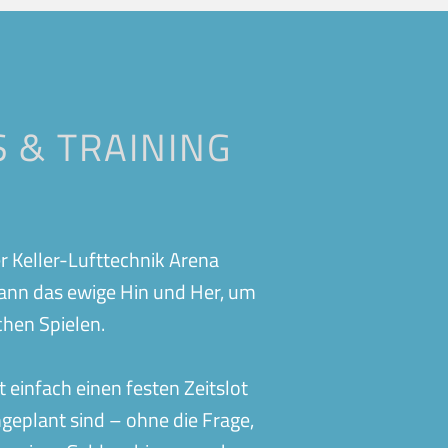
Eislingen
Bubble Soccer
n
Gifhorn
Fitness
Kirchheim-Teck-Jesingen
Betriebssport
Oberweikertshofen
 & TRAINING
Events
f
Schwabmünchen
Fußballschule
Vaihingen
Treuchtlingen
Vereinsangebote
n
Wolfsburg
er Keller-Lufttechnik Arena
Gutscheine
 dann das ewige Hin und Her, um
Abos
chen Spielen.
einfach einen festen Zeitslot
ngeplant sind – ohne die Frage,