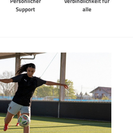
Persönlicher
Verbindlichkeit für
Support
alle