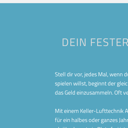
Balingen
Bamberg
Ergenzingen
Esslingen
Heddesheim
Heidelberg-Rohr
Krefeld
Loffenau
DEIN FESTER
Oeffingen
Peine
Simmern
Stadtallendorf
Wadgassen
Wehringen
Stell dir vor, jedes Mal, wenn
spielen willst, beginnt der gl
das Geld einzusammeln. Oft ver
Mit einem Keller-Lufttechnik 
für ein halbes oder ganzes Jah