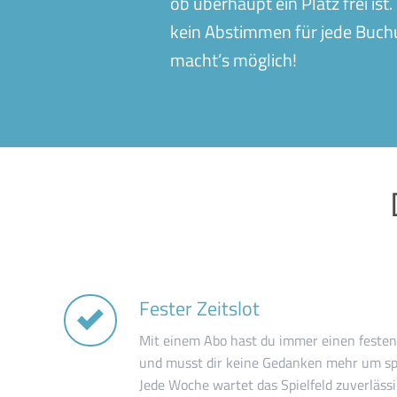
ob überhaupt ein Platz frei is
kein Abstimmen für jede Buchu
macht’s möglich!
Fester Zeitslot
Mit einem Abo hast du immer einen festen
und musst dir keine Gedanken mehr um 
Jede Woche wartet das Spielfeld zuverlässi