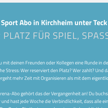
Bocholt
Buchholz
Geislingen
Gerstette
bach
Herrenberg
Ilshofen
Sport Abo in Kirchheim unter Teck
Nagold
Neuss
 PLATZ FÜR SPIEL, SPASS
Ravensburg
Schorndor
Stralsund
Stuttgart-
Wolfsberg
Wölmerse
 du mit deinen Freunden oder Kollegen eine Runde in d
eiche Stress: Wer reserviert den Platz? Wer zahlt? Und
geht mehr Zeit mit Organisieren als mit dem eigentli
Arena-Abo gehört das der Vergangenheit an! Du buchst 
r und hast jede Woche die Verbindlichkeit, dass alle ei