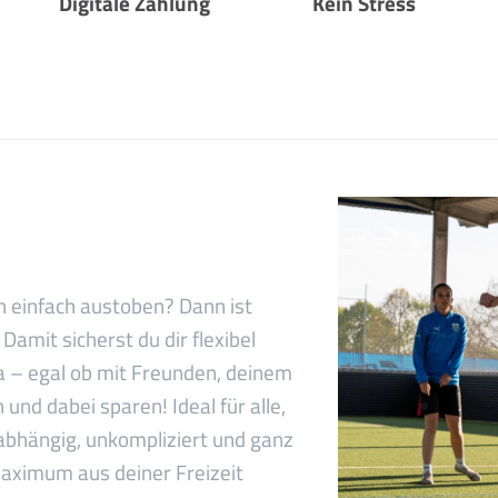
Digitale Zahlung
Kein Stress
ch einfach austoben? Dann ist
Damit sicherst du dir flexibel
a – egal ob mit Freunden, deinem
 und dabei sparen! Ideal für alle,
nabhängig, unkompliziert und ganz
 Maximum aus deiner Freizeit