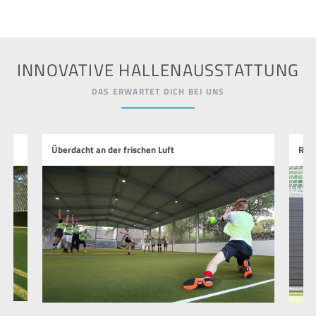
INNOVATIVE HALLENAUSSTATTUNG
DAS ERWARTET DICH BEI UNS
Überdacht an der frischen Luft
Run