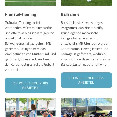
Pränatal-Training
Ballschule
Pränatal-Training bietet
Ballschule ist ein vielseitiges
werdenden Müttern eine sanfte
Programm, das Kindern hilft,
und effektive Möglichkeit, gesund
grundlegende motorische
und aktiv durch die
Fähigkeiten spielerisch zu
Schwangerschaft zu gehen. Mit
entwickeln. Mit Übungen werden
gezielten Übungen wird das
Koordination, Beweglichkeit und
Wohlbefinden von Mutter und Kind
Teamgeist gefördert, wodurch
gefördert, Stress reduziert und
eine optimale Basis für zahlreiche
der Körper optimal auf die Geburt
Ballsportarten geschaffen wird.
vorbereitet.
ICH WILL EINEN KURS
ANBIETEN
ICH WILL EINEN KURS
ANBIETEN