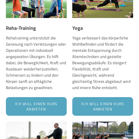
Reha-Training
Yoga
Rehatraining unterstützt die
Yoga verbessert das körperliche
Genesung nach Verletzungen oder
Wohlbefinden und fördert die
Operationen mit individuell
mentale Entspannung durch
angepassten Übungen. Es hilft
Atemtechniken und gezielte
dabei, die Beweglichkeit, Kraft und
Bewegungsabläufe. Es steigert
Ausdauer wiederherzustellen,
Flexibilität, Kraft und
Schmerzen zu lindern und den
Gleichgewicht, während
Körper sanft an alltägliche
gleichzeitig Stress abgebaut wird
Belastungen zu gewöhnen.
und innere Ruhe entsteht.
ICH WILL EINEN KURS
ICH WILL EINEN KURS
ANBIETEN
ANBIETEN